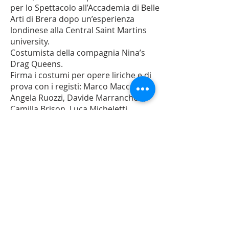
per lo Spettacolo all’Accademia di Belle
Arti di Brera dopo un’esperienza
londinese alla Central Saint Martins
university.
Costumista della compagnia Nina’s
Drag Queens.
Firma i costumi per opere liriche e di
prova con i registi: Marco Macceri e
Angela Ruozzi, Davide Marranchelli,
Camilla Brison, Luca Micheletti,
Massimo Navone. Ha lavorato per
Robert Wilson, Dario Fo, Marco Baliani.
Segue come assistente costumista
Agnese Rabatti al Maggio Musicale
Fiorentino e Daniela Cernigliaro al
Teatro Massimo di Palermo per la
produzione “Winter Journey”.
PTQ - Piccolo Teatro Quotidiano ETS -
Via Diaz 7 -
Albese con Cassano (Co)