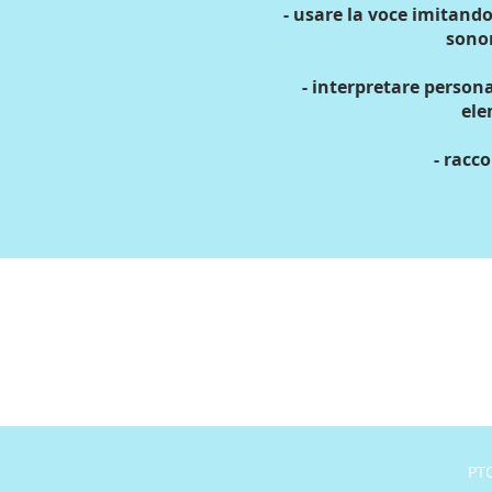
- usare la voce imitand
sonor
- interpretare persona
ele
- racco
PTQ