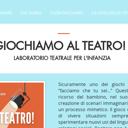
HOME
CHI SIAMO
COSA FACCIAMO
LA CASA DELLE ST
GIOCHIAMO AL TEATRO!
LABORATORIO TEATRALE PER L'INFANZIA
Sicuramente uno dei giochi 
“facciamo che tu sei...” Quest
ricorso del bambino, nel suo 
creazione di scenari immaginar
un processo mimetico. Il gioco 
di vivere situazioni sem
sperimentare nuovi usi del ling