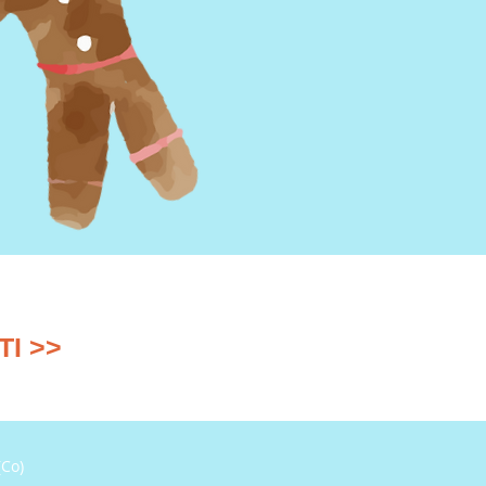
TI >>
(Co)